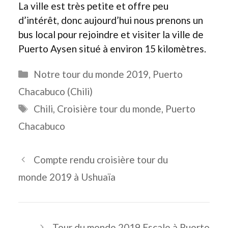
La ville est très petite et offre peu
d’intérêt, donc aujourd’hui nous prenons un
bus local pour rejoindre et visiter la ville de
Puerto Aysen situé à environ 15 kilomètres.
Catégories
Notre tour du monde 2019
,
Puerto
Chacabuco (Chili)
Étiquettes
Chili
,
Croisière tour du monde
,
Puerto
Chacabuco
Compte rendu croisière tour du
monde 2019 à Ushuaïa
Tour du monde 2019 Escale à Puerto