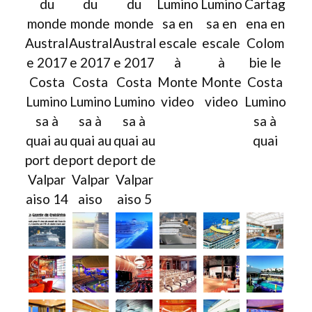
du
du
du
Lumino
Lumino
Cartag
monde
monde
monde
sa en
sa en
ena en
Austral
Austral
Austral
escale
escale
Colom
e 2017
e 2017
e 2017
à
à
bie le
Costa
Costa
Costa
Monte
Monte
Costa
Lumino
Lumino
Lumino
video
video
Lumino
sa à
sa à
sa à
sa à
quai au
quai au
quai au
quai
port de
port de
port de
Valpar
Valpar
Valpar
aiso 14
aiso
aiso 5