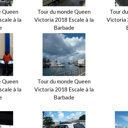
e Queen
Tour du monde Queen
Tour d
cale à la
Victoria 2018 Escale à la
Victoria
e
Barbade
e Queen
Tour du monde Queen
cale à la
Victoria 2018 Escale à la
e
Barbade