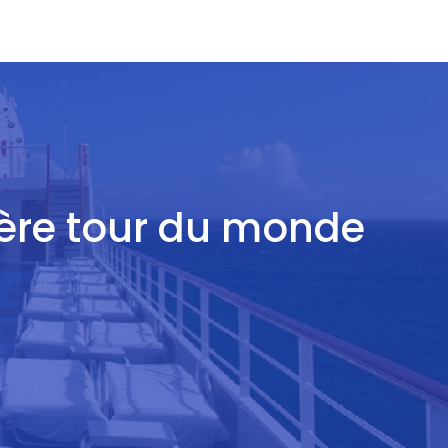
ière tour du monde