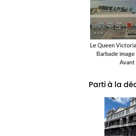
Le Queen Victoria
Barbade imag
Avant
Parti à la dé