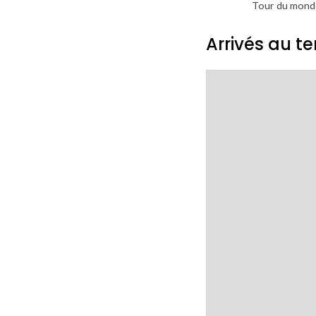
Tour du monde
Arrivés au t