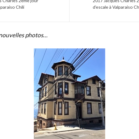
s Charles 2eme jour
2017 Jacques Charles 
lparaiso Chili
d’escale à Valparaiso Chi
 nouvelles photos…