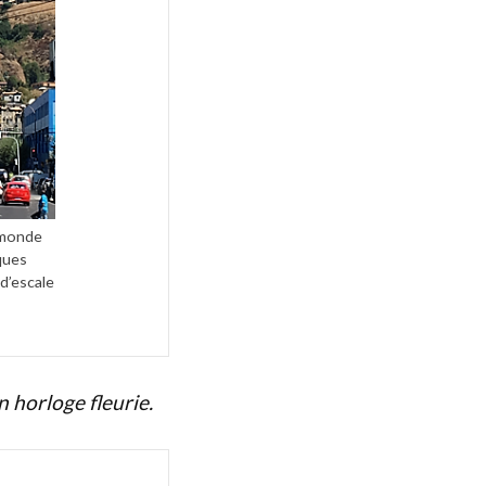
 monde
ques
d’escale
n horloge fleurie.